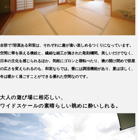
全部で7部屋ある和室は、それぞれに趣が違い楽しめるつくりになっています。
空間に華を添える襖絵と、繊細な細工が施された彫刻欄間。美しいだけでなく、
日本の文化を感じられるほか、気軽にゴロンと寝転べたり、襖の開け閉めで部屋
の広さを変えられるのも、和室ならでは。畳には調湿機能があり、夏は涼しく、
冬は暖かく過ごすことができる優れた空間なのです。
大人の遊び場に相応しい、
ワイドスケールの素晴らしい眺めに酔いしれる。