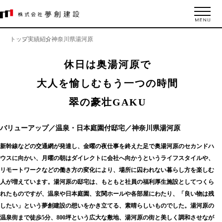
トップ
実績紹介
神奈川県湯河原
休日は奥湯河原で
大人を愉しむもう一つの時間
翠の豪壮GAKU
バリューアップ／温泉・日本庭園付邸宅／神奈川県湯河原
新幹線などの交通網が発達し、金曜の夜仕事を終えた足で奥湯河原のセカンドハ
ウスに向かい、月曜の朝はダイレクトに会社へ向かうというライフスタイルや、
リモートワークなどの働き方の変化により、場所に囚われない暮らし方を楽しむ
人が増えています。湯河原の邸宅は、もともと社員の福利厚生施設としてつくら
れたものですが、温泉や日本庭園、玄関ホールや各部屋にわたり、「良い物は残
したい」という夢創建設の想いをかき立てる、素晴らしいものでした。湯河原の
温泉街まで徒歩5分、800坪という広大な敷地、湯河原の街と美しく調和させなが