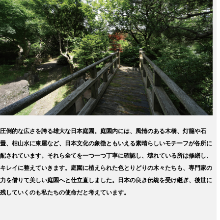
圧倒的な広さを誇る雄大な日本庭園。庭園内には、風情のある木橋、灯籠や石
畳、枯山水に東屋など、日本文化の象徴ともいえる素晴らしいモチーフが各所に
配されています。それら全てを一つ一つ丁寧に確認し、壊れている所は修繕し、
キレイに整えていきます。庭園に植えられた色とりどりの木々たちも、専門家の
力を借りて美しい庭園へと仕立直しました。日本の良き伝統を受け継ぎ、後世に
残していくのも私たちの使命だと考えています。