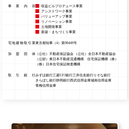
事業内容
収益ビルプロデュース事業
アシストワーク事業
バリューアップ事業
リノベーション事業
土地開発事業
新築・まちづくり事業
宅地建物取引業
東京都知事（4）第90449号
加盟団体
（公社）不動産保証協会 （公社）全日本不動産協会
（公財）東日本不動産流通機構 住宅保証機構（株）
（株）日本住宅保証検査機構
取引銀行
みずほ銀行
三菱UFJ銀行
三井住友銀行
りそな銀行
きらぼし銀行
静岡銀行
西武信用金庫
城南信用金庫
青梅信用金庫